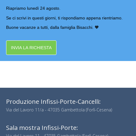
Riapriamo lunedì 24 agosto.
Se ci scrivi in questi giorni, ti rispondiamo appena rientriamo.
Buone vacanze a tutti, dalla famiglia Bisacchi. 🧡
INVIA LA RICHIESTA
Produzione Infissi-Porte-Cancelli:
Via del Lavoro 11/a - 47035 Gambettola (Forlì-Cesena)
Sala mostra Infissi-Porte:
Via del Lavoro 11 - 47035 Gambettola (Forlì-Cesena)