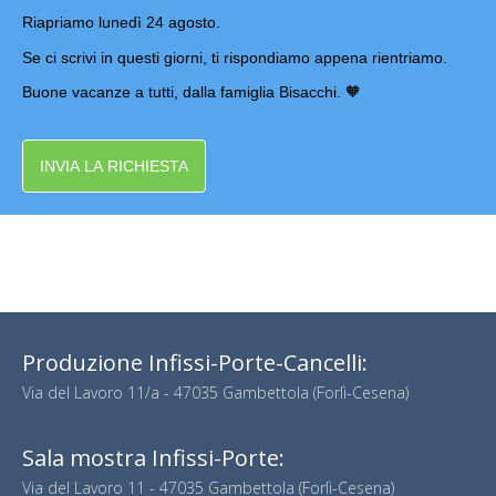
Riapriamo lunedì 24 agosto.
Se ci scrivi in questi giorni, ti rispondiamo appena rientriamo.
Buone vacanze a tutti, dalla famiglia Bisacchi. 🧡
INVIA LA RICHIESTA
Produzione Infissi-Porte-Cancelli:
Via del Lavoro 11/a - 47035 Gambettola (Forlì-Cesena)
Sala mostra Infissi-Porte:
Via del Lavoro 11 - 47035 Gambettola (Forlì-Cesena)