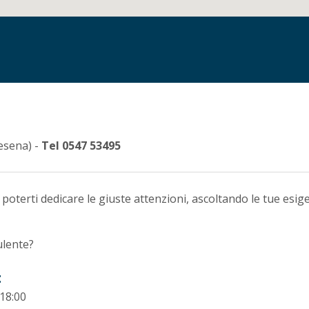
esena) -
Tel
0547 53495
poterti dedicare le giuste attenzioni, ascoltando le tue esig
lente?
:
 18:00