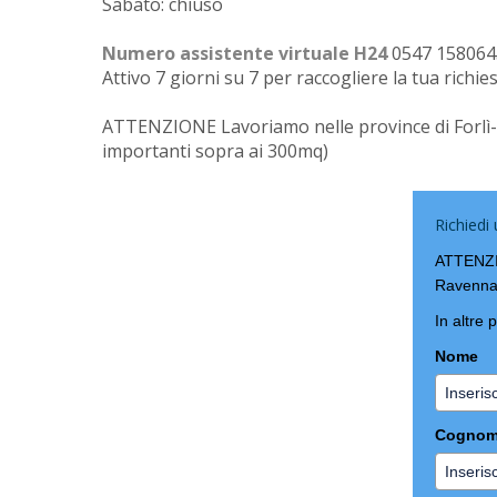
Sabato: chiuso
Numero assistente virtuale H24
0547 158064
Attivo 7 giorni su 7 per raccogliere la tua richie
ATTENZIONE Lavoriamo nelle province di Forlì-Ce
importanti sopra ai 300mq)
Richiedi
ATTENZIO
Ravenna
In altre 
Nome
Cogno