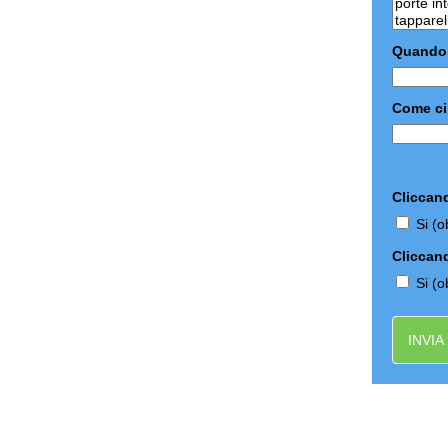
Quando i
Come ci
Cliccand
Si (o
Cliccand
Si (o
INVIA