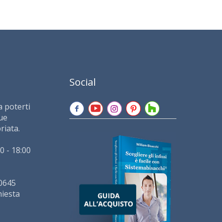
Social
 poterti
tue
riata.
0 - 18:00
0645
hiesta