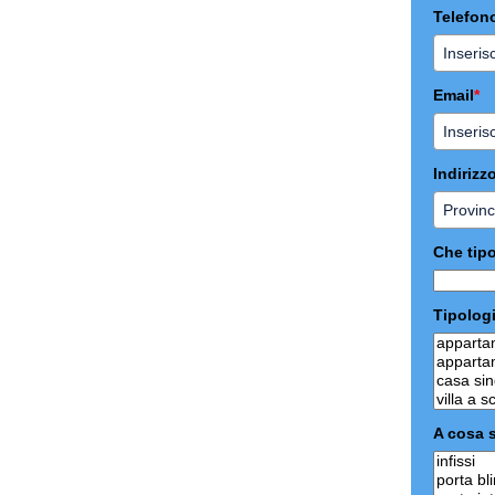
Telefon
Email
*
Indirizz
Che tipo
Tipologi
A cosa s