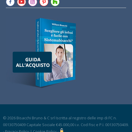
© 2026 Bisacchi Bruno & C srl Iscritta al registro delle imp di FC n.
00130750409 Capitale Sociale €45.000,00 i.v. Cod Fisc e P.I. 00130750409.
-
Privacy Policy
|
Cookie Policy
-