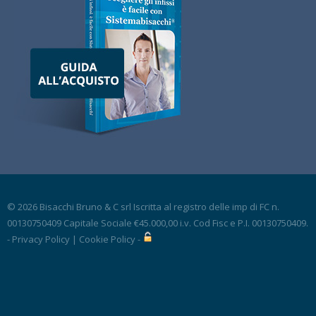
© 2026 Bisacchi Bruno & C srl Iscritta al registro delle imp di FC n.
00130750409 Capitale Sociale €45.000,00 i.v. Cod Fisc e P.I. 00130750409.
-
Privacy Policy
|
Cookie Policy
-