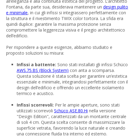
all’eleganza e alla continuità estetica del progetto. L’architetto
Fontana, da parte sua, desiderava mantenere un
design pulito
e minimale
, in cui gli infissi si integrassero perfettamente con
la struttura e il rivestimento TWIX color tortora. La sfida era
quindi duplice: garantire la massima protezione senza
compromettere la leggerezza visiva e il pregio architettonico
dell’edificio.
Per rispondere a queste esigenze, abbiamo studiato e
proposto soluzioni su misura:
Infissi a battente:
Sono stati installati gli infissi Schüco
AWS.75.BS (Block System)
con anta a scomparsa.
Questa soluzione è stata scelta per garantire un’estetica
essenziale e minimale, integrandosi perfettamente con il
design dell’edificio e offrendo un eccellente isolamento
termico e acustico.
Infissi scorrevoli:
Per le ampie aperture, sono stati
utilizzati scorrevoli
Schüco ASE.80.Hi
nella versione
"Design Edition", caratterizzati da un montante centrale
di soli 4 cm. Questa scelta consente di massimizzare la
superficie vetrata, favorendo la luce naturale e creando
una connessione fluida tra interno ed esterno.