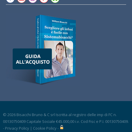
© 2026 Bisacchi Bruno & C srl Iscritta al registro delle imp di FC n.
00130750409 Capitale Sociale €45.000,00 i.v. Cod Fisc e P.I. 00130750409.
-
Privacy Policy
|
Cookie Policy
-