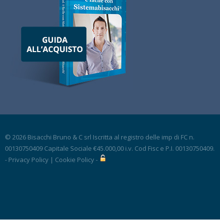
© 2026 Bisacchi Bruno & C srl Iscritta al registro delle imp di FC n.
00130750409 Capitale Sociale €45.000,00 i.v. Cod Fisc e P.I. 00130750409.
-
Privacy Policy
|
Cookie Policy
-