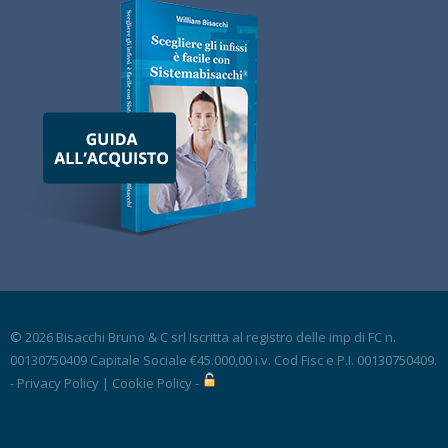
© 2026 Bisacchi Bruno & C srl Iscritta al registro delle imp di FC n.
00130750409 Capitale Sociale €45.000,00 i.v. Cod Fisc e P.I. 00130750409.
-
Privacy Policy
|
Cookie Policy
-