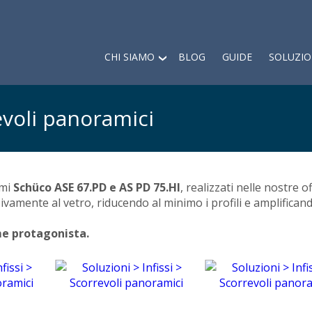
CHI SIAMO
BLOG
GUIDE
SOLUZIO
revoli panoramici
emi
Schüco
ASE 67.PD e AS PD 75.HI
, realizzati nelle nostre of
ivamente al vetro, riducendo al minimo i profili e amplificand
me protagonista.