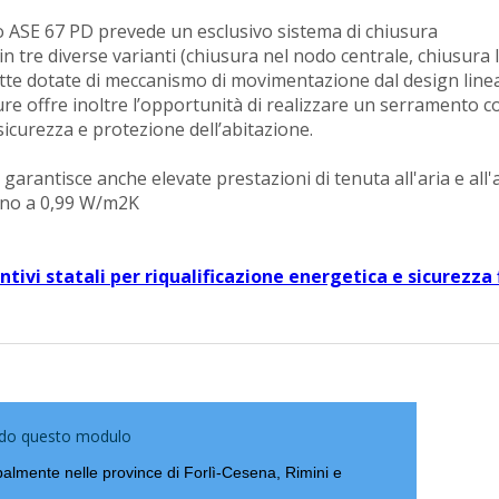
o ASE 67 PD prevede un esclusivo sistema di chiusura
n tre diverse varianti (chiusura nel nodo centrale, chiusura 
 tutte dotate di meccanismo di movimentazione dal design line
e offre inoltre l’opportunità di realizzare un serramento c
icurezza e protezione dell’abitazione.
le garantisce anche elevate prestazioni di tenuta all'aria e all
fino a 0,99 W/m2K
ntivi statali per riqualificazione energetica e sicurezza 
ando questo modulo
lmente nelle province di Forlì-Cesena, Rimini e