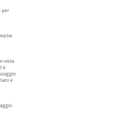
o per
amiche
in vista
D è
assaggio
iani e
taggio