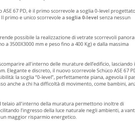
ASE 67 PD, è il primo scorrevole a soglia 0-level progettat
Il primo e unico scorrevole a
soglia 0-level
senza nessun
rende possibile la realizzazione di vetrate scorrevoli panor
fino a 3500X3000 mm e peso fino a 400 Kg) e dalla massima
 scomparire all'interno delle murature dell’edificio, lasciando 
m. Elegante e discreto, il nuovo scorrevole Schüco ASE 67 P
bilità: la soglia “0-level”, perfettamente piana, agevola il p
sso anche a chi ha difficoltà di movimento, come bambini, anz
e il telaio all'interno della muratura permettono inoltre di
cilitando l’ingresso della luce naturale negli ambienti, a van
i un maggior risparmio energetico.