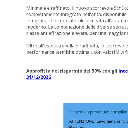
Minimale e raffinato, il nuovo scorrevole Schüc
completamente integrato nell'anta, disponibile i
integrata, chiusura laterale allineata all’anta)
moderno. La combinazione delle diverse serratur
classe antieffrazione elevata, per una maggior s
Oltre all'estetica snella e raffinata, lo scorrevo
performance termiche ottimali, con valori U w 
Approfitta del risparmio del 50% con gli
ince
31/12/2026
Richiedi un preventivo compil
ATTENZIONE: Lavoriamo principa
Ravenna.