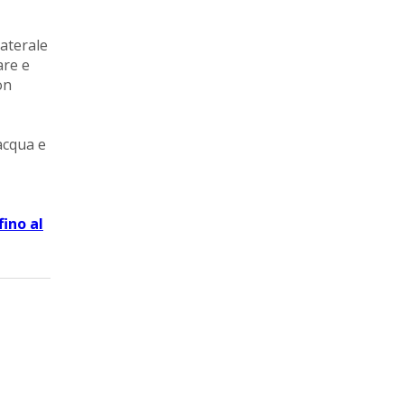
laterale
are e
on
'acqua e
fino al