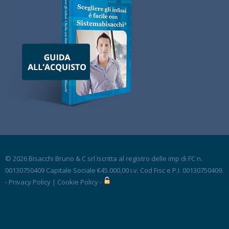
© 2026 Bisacchi Bruno & C srl Iscritta al registro delle imp di FC n.
00130750409 Capitale Sociale €45.000,00 i.v. Cod Fisc e P.I. 00130750409.
-
Privacy Policy
|
Cookie Policy
-