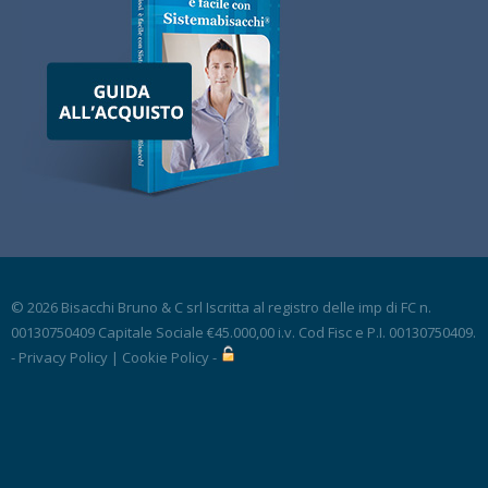
© 2026 Bisacchi Bruno & C srl Iscritta al registro delle imp di FC n.
00130750409 Capitale Sociale €45.000,00 i.v. Cod Fisc e P.I. 00130750409.
-
Privacy Policy
|
Cookie Policy
-