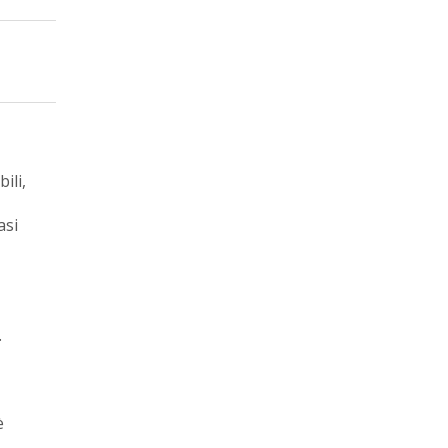
ili,
asi
.
è