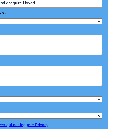
re?
*
cca qui per leggere Privacy