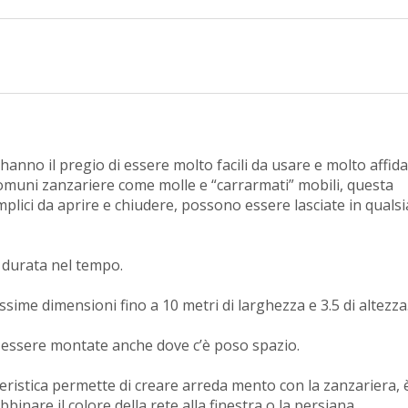
no il pregio di essere molto facili da usare e molto affidab
comuni zanzariere come molle e “carrarmati” mobili, questa
mplici da aprire e chiudere, possono essere lasciate in qualsi
 durata nel tempo.
sime dimensioni fino a 10 metri di larghezza e 3.5 di altezza
 essere montate anche dove c’è poso spazio.
tteristica permette di creare arreda mento con la zanzariera, 
binare il colore della rete alla finestra o la persiana.