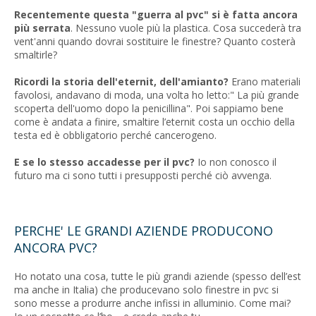
Recentemente questa "guerra al pvc" si è fatta ancora
più serrata
. Nessuno vuole più la plastica. Cosa succederà tra
vent'anni quando dovrai sostituire le finestre? Quanto costerà
smaltirle?
Ricordi la storia dell'eternit, dell'amianto?
Erano materiali
favolosi, andavano di moda, una volta ho letto:" La più grande
scoperta dell'uomo dopo la penicillina". Poi sappiamo bene
come è andata a finire, smaltire l’eternit costa un occhio della
testa ed è obbligatorio perché cancerogeno.
E se lo stesso accadesse per il pvc?
Io non conosco il
futuro ma ci sono tutti i presupposti perché ciò avvenga.
PERCHE' LE GRANDI AZIENDE PRODUCONO
ANCORA PVC?
Ho notato una cosa, tutte le più grandi aziende (spesso dell’est
ma anche in Italia) che producevano solo finestre in pvc si
sono messe a produrre anche infissi in alluminio. Come mai?