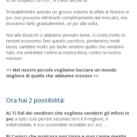
Io un sospetto ce l’ho… e credo anche tu.
Probabilmente avendo un grosso volume di affari di finestre in
pvc non possono eliminarle completamente dal mercato, ma
dovranno farlo gradualmente, un po’ alla volta.
Noi alla Bisacchi ci abbiamo pensato bene, ci costa molto in
termini economici fare questo sacrificio, perderemo molti
lavori, sarebbe molto più facile vendere quello che vendono
tutti, ma andrebbe contro la nostra etica, contro la nostra
mission:
<< Nel nostro piccolo vogliamo lasciare un mondo
migliore di quello che abbiamo trovato >>
Ora hai 2 possibilità:
A) Ti fidi dei venditori che vogliono venderti gli infissi in
pvc
a tutti costi perché secondo loro è il migliore, è
indistruttibile, è eco-sostenibile riciclabile ecc ecc…..
B) Capisci che qualcosa non torna e vuoi capire meglio